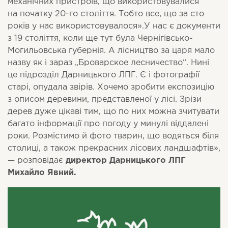
механічних пристроїв, що використовувалися
на початку 20-го століття. Тобто все, що за сто
років у нас використовувалося».У нас є документи
з 19 століття, коли ще тут була Чернігівсько-
Могильовська губернія. А лісництво за царя мало
назву як і зараз „Броварское лесничество“. Нині
це підрозділ Дарницького ЛПГ. Є і фотографії
старі, опудала звірів. Хочемо зробити експозицію
з описом деревини, представленої у лісі. Зрізи
дерев дуже цікаві тим, що по них можна зчитувати
багато інформації про погоду у минулі віддалені
роки. Розмістимо й фото тварин, що водяться біля
столиці, а також прекрасних лісових ландшафтів»,
— розповідає
директор Дарницького ЛПГ
Михайло Явний.